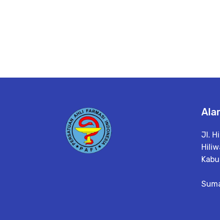
Ala
Jl. H
Hiliw
Kabu
Suma