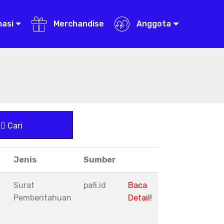
masi
Merchandise
Anggota
Cari
Jenis
Sumber
Surat
pafi.id
Baca
Pemberitahuan
Detail!