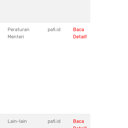
Peraturan
pafi.id
Baca
Menteri
Detail!
I
Lain-lain
pafi.id
Baca