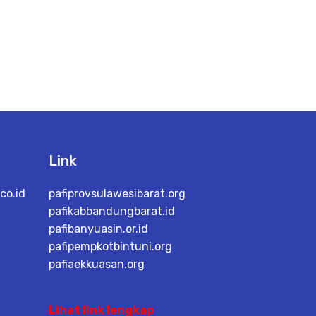
Link
co.id
pafiprovsulawesibarat.org
pafikabbandungbarat.id
pafibanyuasin.or.id
pafipempkotbintuni.org
pafiaekkuasan.org
Lihat link lengkap