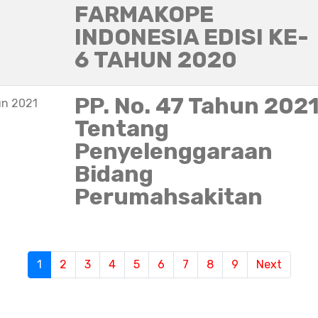
FARMAKOPE
INDONESIA EDISI KE-
6 TAHUN 2020
PP. No. 47 Tahun 202
un 2021
Tentang
Penyelenggaraan
Bidang
Perumahsakitan
S
1
(current)
2
3
4
5
6
7
8
9
Next
e