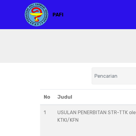
PAFI
No
Judul
1
USULAN PENERBITAN STR-TTK ol
KTKI/KFN