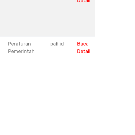
Detail!
1
Peraturan
pafi.id
Baca
Pemerintah
Detail!