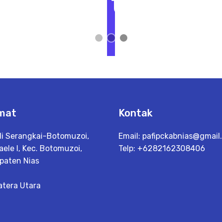
t
L
i
h
a
t
D
e
t
a
il
mat
Kontak
ili Serangkai-Botomuzoi,
Email:
pafipckabnias@gmail.
aele I, Kec. Botomuzoi,
Telp: +6282162308406
paten Nias
tera Utara